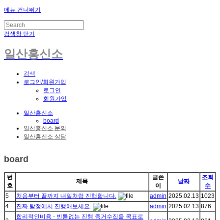
메뉴 건너뛰기
검색창 닫기
일산흥신소
검색
로그인/회원가입
로그인
회원가입
일산흥신소
board
일산흥신소 문의
일산흥신소 상담
board
번
글쓴
조회
제목
날짜
호
이
수
5
처음부터 끝까지 내일처럼 진행합니다.
admin
2025.02.13
1023
4
진짜 탐정에서 진행해보세요.
admin
2025.02.13
876
합리적인비용 - 빈틈없는 진행 증거수집을 목표로